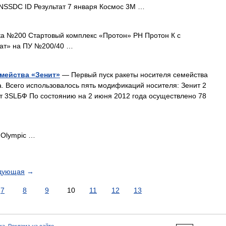
NSSDC ID Результат 7 января Космос 3М …
 №200 Стартовый комплекс «Протон» РН Протон К с
нат» на ПУ №200/40 …
емейства «Зенит»
— Первый пуск ракеты носителя семейства
а. Всего использовалось пять модификаций носителя: Зенит 2
т 3SLБФ По состоянию на 2 июня 2012 года осуществлено 78
Olympic …
дующая
→
7
8
9
10
11
12
13