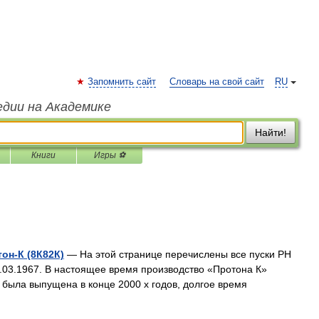
Запомнить сайт
Словарь на свой сайт
RU
едии на Академике
Найти!
Книги
Игры ⚽
он-К (8К82К)
— На этой странице перечислены все пуски РН
0.03.1967. В настоящее время производство «Протона К»
была выпущена в конце 2000 х годов, долгое время