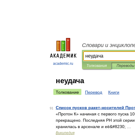
Словари и энциклоп
academic.ru
Толкования
Переводы
неудача
Толкование
Перевод
Книги
Список пусков ракет-носителей Прот
91
«Протон К» начиная с первого пуска 1
прекращено. Последняя РН этой серии 
хранилась в арсенале и её&#8230; …
Википедия