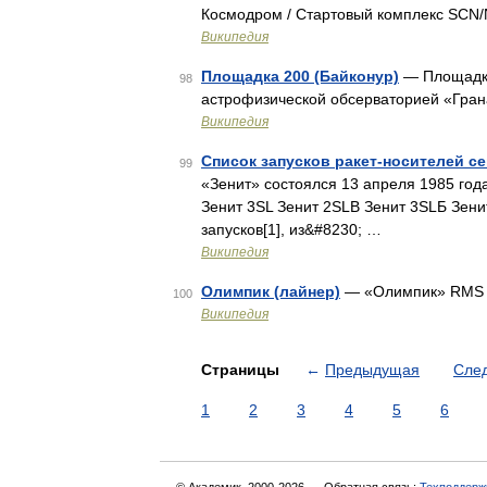
Космодром / Стартовый комплекс SCN/
Википедия
Площадка 200 (Байконур)
— Площадка
98
астрофизической обсерваторией «Гра
Википедия
Список запусков ракет-носителей с
99
«Зенит» состоялся 13 апреля 1985 год
Зенит 3SL Зенит 2SLB Зенит 3SLБ Зени
запусков[1], из&#8230; …
Википедия
Олимпик (лайнер)
— «Олимпик» RMS 
100
Википедия
Страницы
←
Предыдущая
Сле
1
2
3
4
5
6